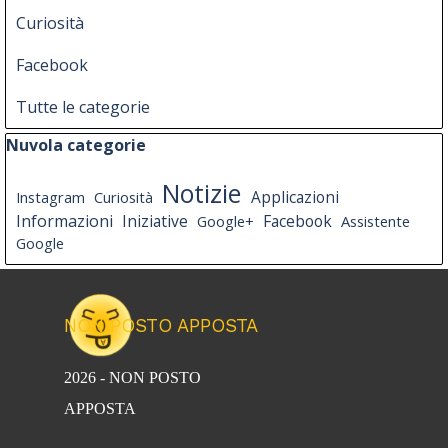
Curiosità
Facebook
Tutte le categorie
Salta blocco Nuvola categorie
Nuvola categorie
Notizie
Instagram
Curiosità
Applicazioni
Informazioni
Iniziative
Facebook
Google+
Assistente
Google
NON POSTO APPOSTA
2026 - NON POSTO
APPOSTA