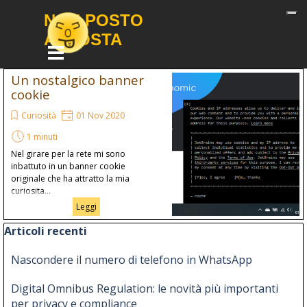
Vai ai contenuti
NON POSTO 
APPOSTA
Salta menù
Un nostalgico banner
cookie
Curiosità
01 Nov 2020
1 minuti
Nel girare per la rete mi sono
inbattuto in un banner cookie
originale che ha attratto la mia
curiosita...
Leggi
Salta blocco Articoli recenti
Articoli recenti
Nascondere il numero di telefono in WhatsApp
Digital Omnibus Regulation: le novità più importanti
per privacy e compliance