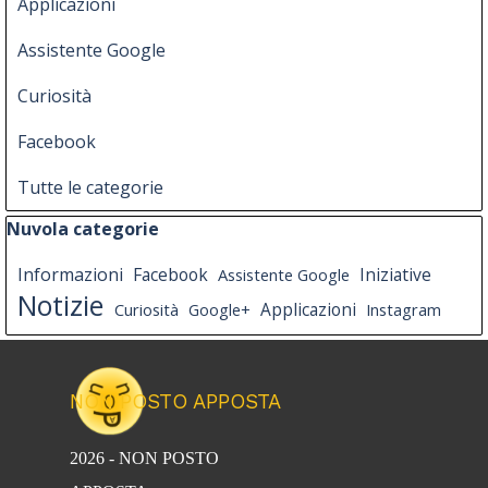
Applicazioni
Assistente Google
Curiosità
Facebook
Tutte le categorie
Salta blocco Nuvola categorie
Nuvola categorie
Informazioni
Facebook
Iniziative
Assistente Google
Notizie
Curiosità
Google+
Applicazioni
Instagram
NON POSTO APPOSTA
2026 - NON POSTO