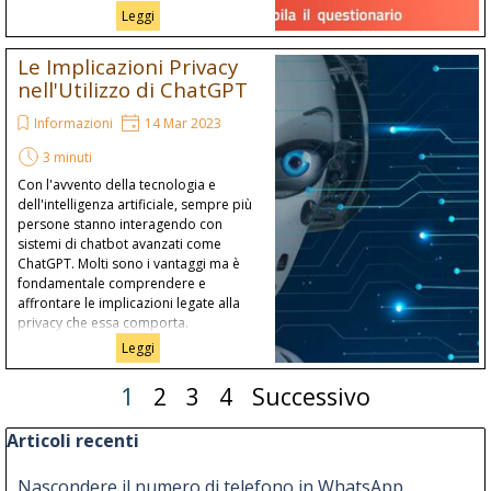
Leggi
Le Implicazioni Privacy
nell'Utilizzo di ChatGPT
Informazioni
14 Mar 2023
3 minuti
Con l'avvento della tecnologia e
dell'intelligenza artificiale, sempre più
persone stanno interagendo con
sistemi di chatbot avanzati come
ChatGPT. Molti sono i vantaggi ma è
fondamentale comprendere e
affrontare le implicazioni legate alla
privacy che essa comporta.
Leggi
Pagina corrente:
1
Vai a pagina:
2
Vai a pagina:
3
Vai a pagina:
4
Successivo
Salta blocco Articoli recenti
Articoli recenti
Nascondere il numero di telefono in WhatsApp