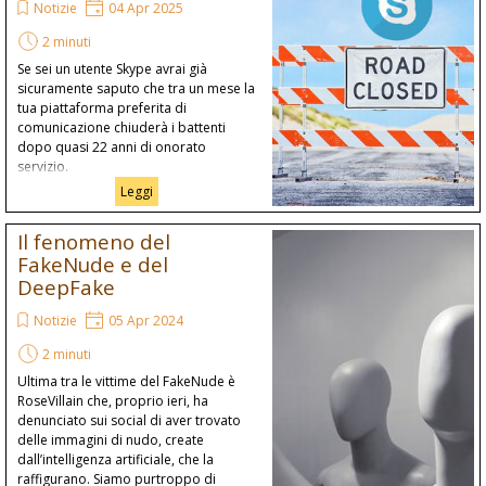
Notizie
04 Apr 2025
2 minuti
Se sei un utente Skype avrai già
sicuramente saputo che tra un mese la
tua piattaforma preferita di
comunicazione chiuderà i battenti
dopo quasi 22 anni di onorato
servizio.
Leggi
Il fenomeno del
FakeNude e del
DeepFake
Notizie
05 Apr 2024
2 minuti
Ultima tra le vittime del FakeNude è
RoseVillain che, proprio ieri, ha
denunciato sui social di aver trovato
delle immagini di nudo, create
dall’intelligenza artificiale, che la
raffigurano. Siamo purtroppo di