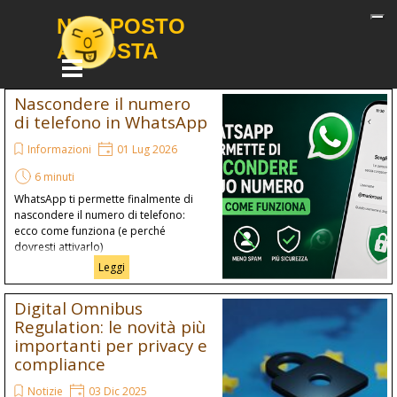
Vai ai contenuti
NON POSTO 
APPOSTA
Salta menù
Nascondere il numero
di telefono in WhatsApp
Informazioni
01 Lug 2026
6 minuti
WhatsApp ti permette finalmente di
nascondere il numero di telefono:
ecco come funziona (e perché
dovresti attivarlo)
Leggi
Digital Omnibus
Regulation: le novità più
importanti per privacy e
compliance
Notizie
03 Dic 2025